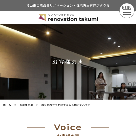
福山市の高品質リノベーション・住宅再生専門店タクミ
MENU
お客様の声
ホーム
＞
お客様の声
＞
顔を合わせて相談できる人柄に安心です
Voice