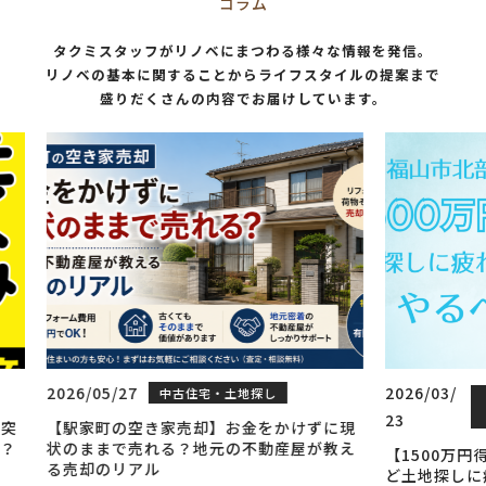
コラム
タクミスタッフがリノベにまつわる様々な情報を発信。
リノベの基本に関することからライフスタイルの提案まで
盛りだくさんの内容でお届けしています。
2026/03/
2026/0
リノベーシ
中古住宅・土地
23
ョン
探し
4
けずに現
屋が教え
【1500万円得する】マイホームが欲しいけ
住まい
ど土地探しに疲れたあなたが次にやること
ルの特