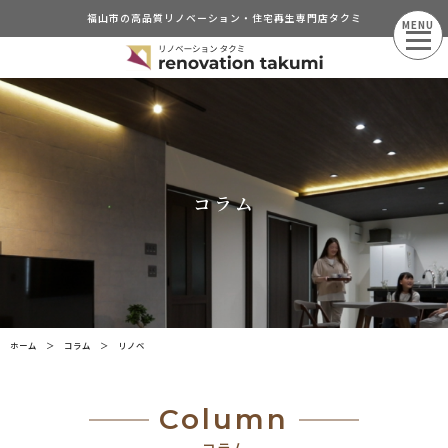
福山市の高品質リノベーション・住宅再生専門店タクミ
MENU
コラム
ホーム
＞
コラム
＞
リノベ
Column