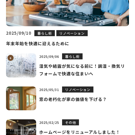
2025/09/10
暮らし術
リノベーション
年末年始を快適に迎えるために
2025/09/06
暮らし術
湿気や結露が気になる前に！調湿・換気リ
フォームで快適な住まいへ
2025/05/31
リノベーション
窓の老朽化が家の価値を下げる？
2025/02/25
その他
ホームページをリニューアルしました！