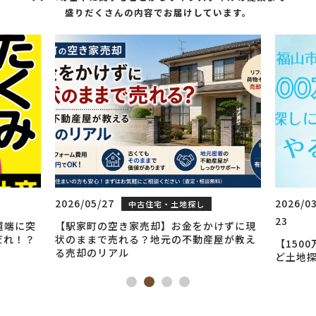
盛りだくさんの内容でお届けしています。
7
2026/03/
中古住宅・土地探し
リノベーシ
中古
23
ョン
空き家売却】お金をかけずに現
売れる？地元の不動産屋が教え
【1500万円得する】マイホー
アル
ど土地探しに疲れたあなたが次