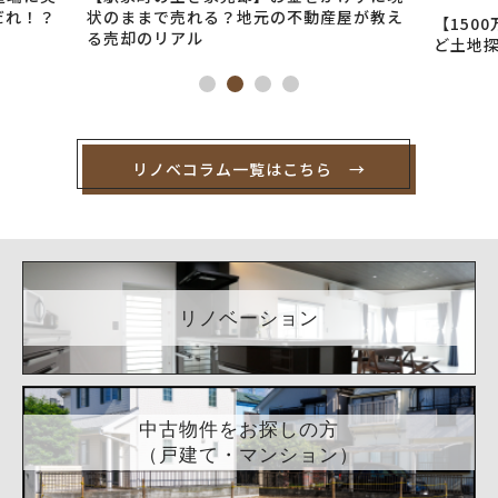
動産屋が教え
【1500万円得する】マイホームが欲しいけ
住
ど土地探しに疲れたあなたが次にやること
ル
リノベコラム一覧はこちら →
リノベーション
中古物件をお探しの方
（戸建て・マンション）