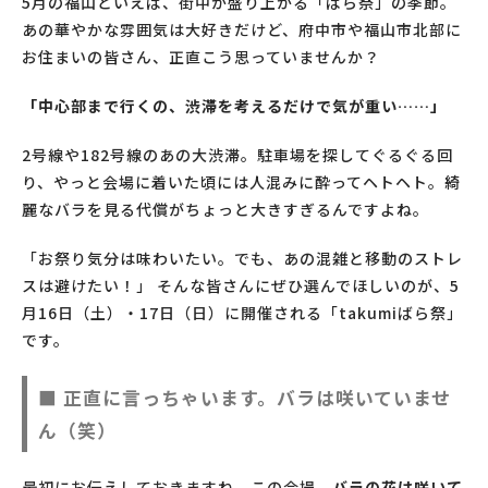
5月の福山といえば、街中が盛り上がる「ばら祭」の季節。
あの華やかな雰囲気は大好きだけど、府中市や福山市北部に
お住まいの皆さん、正直こう思っていませんか？
「中心部まで行くの、渋滞を考えるだけで気が重い……」
2号線や182号線のあの大渋滞。駐車場を探してぐるぐる回
り、やっと会場に着いた頃には人混みに酔ってヘトヘト。綺
麗なバラを見る代償がちょっと大きすぎるんですよね。
「お祭り気分は味わいたい。でも、あの混雑と移動のストレ
スは避けたい！」 そんな皆さんにぜひ選んでほしいのが、5
月16日（土）・17日（日）に開催される「takumiばら祭」
です。
■ 正直に言っちゃいます。バラは咲いていませ
ん（笑）
最初にお伝えしておきますね。この会場、
バラの花は咲いて