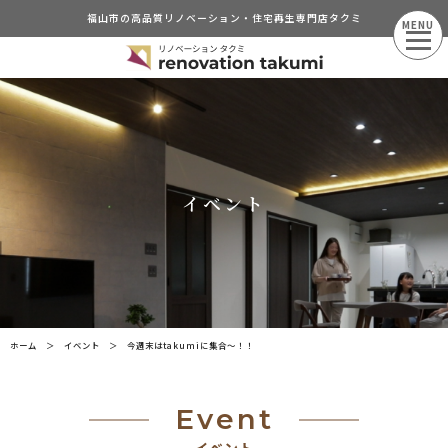
福山市の高品質リノベーション・住宅再生専門店タクミ
MENU
イベント
ホーム
＞
イベント
＞
今週末はtakumiに集合〜！！
Event