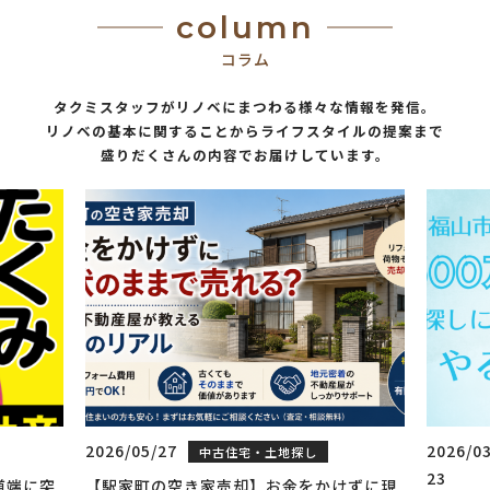
column
コラム
タクミスタッフがリノベにまつわる様々な情報を発信。
リノベの基本に関することからライフスタイルの提案まで
盛りだくさんの内容でお届けしています。
2026/03/
20
し
リノベーシ
中古住宅・土地
23
ョン
探し
4
をかけずに現