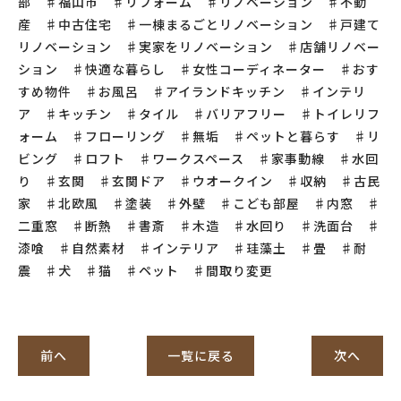
部 ♯福山市 ♯リフォーム ♯リノベーション ♯不動
産 ♯中古住宅 ♯一棟まるごとリノベーション ♯戸建て
リノベーション ♯実家をリノベーション ♯店舗リノベー
ション ♯快適な暮らし ♯女性コーディネーター ♯おす
すめ物件 ♯お風呂 ♯アイランドキッチン ♯インテリ
ア ♯キッチン ♯タイル ♯バリアフリー ♯トイレリフ
ォーム ♯フローリング ♯無垢 ♯ペットと暮らす ♯リ
ビング ♯ロフト ♯ワークスペース ♯家事動線 ♯水回
り ♯玄関 ♯玄関ドア ♯ウオークイン ♯収納 ♯古民
家 ♯北欧風 ♯塗装 ♯外壁 ♯こども部屋 ♯内窓 ♯
二重窓 ♯断熱 ♯書斎 ♯木造 ♯水回り ♯洗面台 ♯
漆喰 ♯自然素材 ♯インテリア ♯珪藻土 ♯畳 ♯耐
震 ♯犬 ♯猫 ♯ペット ♯間取り変更
前へ
一覧に戻る
次へ