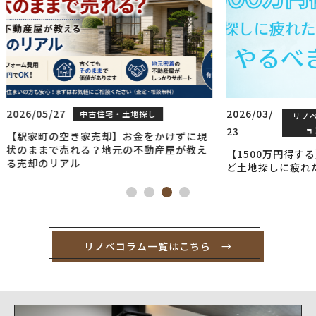
2026/03/
2026/0
リノベーシ
中古住宅・土地
23
ョン
探し
4
けずに現
屋が教え
【1500万円得する】マイホームが欲しいけ
住まい
ど土地探しに疲れたあなたが次にやること
ルの特
リノベコラム一覧はこちら →