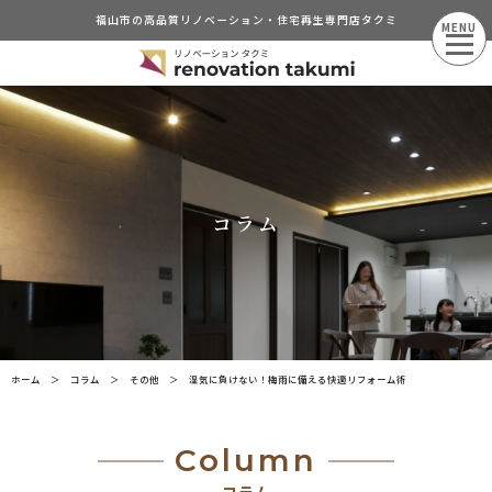
福山市の高品質リノベーション・住宅再生専門店タクミ
MENU
コラム
ホーム
＞
コラム
＞
その他
＞
湿気に負けない！梅雨に備える快適リフォーム術
Column