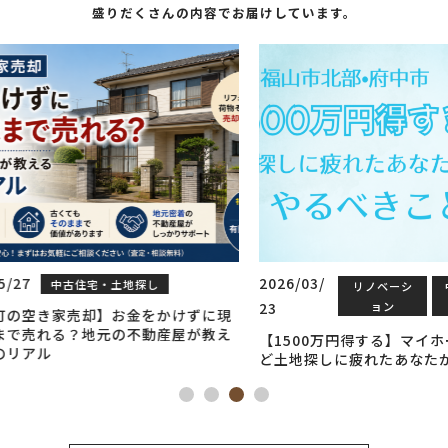
盛りだくさんの内容でお届けしています。
2026/03/
2026/0
リノベーシ
中古住宅・土地
23
ョン
探し
4
けずに現
屋が教え
【1500万円得する】マイホームが欲しいけ
住まい
ど土地探しに疲れたあなたが次にやること
ルの特