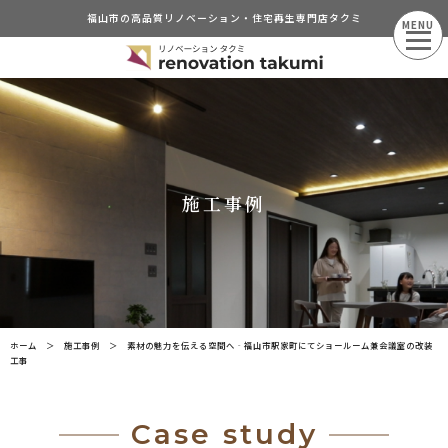
福山市の高品質リノベーション・住宅再生専門店タクミ
MENU
施工事例
ホーム
＞
施工事例
＞
素材の魅力を伝える空間へ‐福山市駅家町にてショールーム兼会議室の改装
工事
Case study