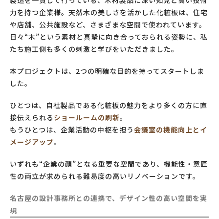
製造を一貫して行っている、木材製品に深い知見と高い技術
力を持つ企業様。天然木の美しさを活かした化粧板は、住宅
や店舗、公共施設など、さまざまな空間で使われています。
日々“木”という素材と真摯に向き合っておられる姿勢に、私
たち施工側も多くの刺激と学びをいただきました。
本プロジェクトは、2つの明確な目的を持ってスタートしま
した。
ひとつは、自社製品である化粧板の魅力をより多くの方に直
接伝えられる
ショールームの刷新
。
もうひとつは、企業活動の中枢を担う
会議室の機能向上とイ
メージアップ
。
いずれも“企業の顔”となる重要な空間であり、機能性・意匠
性の両立が求められる難易度の高いリノベーションです。
名古屋の設計事務所との連携で、デザイン性の高い空間を実
現